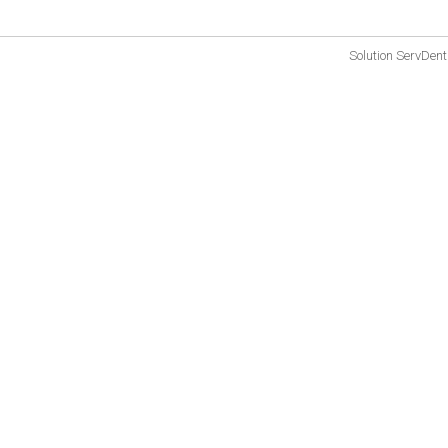
Solution
ServDent