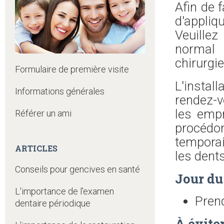
Afin de 
d'appli
Veuillez
normal 
chirurgie
Formulaire de première visite
L'insta
Informations générales
rendez-v
les empr
Référer un ami
procéd
temporai
ARTICLES
les dent
Conseils pour gencives en santé
Jour du
L'importance de l'examen
Prend
dentaire périodique
À évite