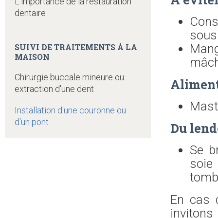
L'importance de la restauration
dentaire
Cons
sous
Mang
SUIVI DE TRAITEMENTS À LA
MAISON
mâch
Chirurgie buccale mineure ou
Alimen
extraction d'une dent
Mast
Installation d'une couronne ou
d'un pont
Du lend
Se b
soie 
tomb
En cas 
inviton